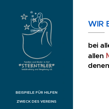
WIR 
bei al
allen
denen 
BEISPIELE FÜR HILFEN
ZWECK DES VEREINS